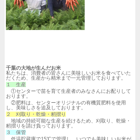
千葉の大地が生んだお米
私たちは、消費者の皆さんに美味しいお米を食べていた
だくため、生産から精米まで一元管理しております。
１ 生産
①センターで苗を育て生産者のみなさんにお配りして
おります。
②肥料は、センターオリジナルの有機質肥料を使用
し、美味しさを追及しております。
２ 刈取り・乾燥・籾摺り
地域の持続可能な生産を続けるため、刈取り、乾燥・
籾摺りを請け負っております。
３ 保管
低温貯蔵庫で15℃で管理し、いつでも美味しいお米が