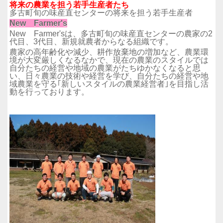
将来の農業を担う若手生産者たち
多古町旬の味産直センターの将来を担う若手生産者
New Farmer's
New Farmer'sは、多古町旬の味産直センターの農家の2
代目、3代目、新規就農者からなる組織です。
農家の高年齢化や減少、耕作放棄地の増加など、農業環
境が大変厳しくなるなかで、現在の農業のスタイルでは
自分たちの経営や地域の農業がたちゆかなくなると思
い、日々農業の技術や経営を学び、自分たちの経営や地
域農業を守る｢新しいスタイルの農業経営者｣を目指し活
動を行っております。