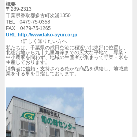
概要
〒289-2313
千葉県香取郡多古町次浦1350
TEL 0479-75-0358
FAX 0479-75-1265
URL:http://www.tako-syun.or.jp
↑詳しく知りたい方へ
私たちは、千葉県の成田空港に程近い北東部に位置し、
北総台地から九十九里海岸までの広大な平地で、専業・
中小農家を問わず、地域の生産者が集まって野菜・米を
生産しております。
消費者に信頼・支持される確かな商品を供給し、地域農
業を守る事を目指しております。